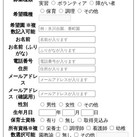
実習
ボランティア
障がい者
保育
調理
その他
希望職種
希望園
※複
数記入可能
お名前
お名前（ふり
がな）
電話番号
住所
メールアドレ
ス
メールアドレ
ス（確認用）
性別
男性
女性
その他
生年月日
年
月
日
保育士資格
有り
無し
取得見込み
所有資格
※複
栄養士
調理師
看護師
幼稚
数選択可能
園教諭
無し
その他