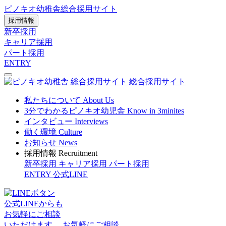
ピノキオ幼稚舎
総合採用サイト
採用情報
新卒採用
キャリア採用
パート採用
ENTRY
総合採用サイト
私たちについて
About Us
3分でわかるピノキオ幼児舎
Know in 3minites
インタビュー
Interviews
働く環境
Culture
お知らせ
News
採用情報
Recruitment
新卒採用
キャリア採用
パート採用
ENTRY
公式LINE
公式LINEからも
お気軽にご相談
いただけます。
お気軽にご相談