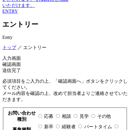
いただけます。
ENTRY
エントリー
Entry
トップ
／
エントリー
入力画面
確認画面
送信完了
必須項目をご入力の上、「確認画面へ」ボタンをクリックし
てください。
メール内容を確認の上、改めて担当者よりご連絡させていた
だきます。
お問い合わせ
応募
相談
見学
その他
種別
新卒
経験者
パートタイム
募集種類